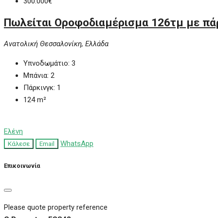
300.000€
Πωλείται Οροφοδιαμέρισμα 126τμ με πά
Ανατολική Θεσσαλονίκη, Ελλάδα
Υπνοδωμάτιο:
3
Μπάνια:
2
Πάρκινγκ:
1
124
m²
Ελένη
WhatsApp
Κάλεσε
Email
Επικοινωνία
Please quote property reference