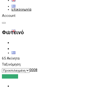
Επικοινωνία
Account
Φωτεινό
65 Ακίνητα
Ταξινόμηση:
+30 6909280008
Ενοικίαση