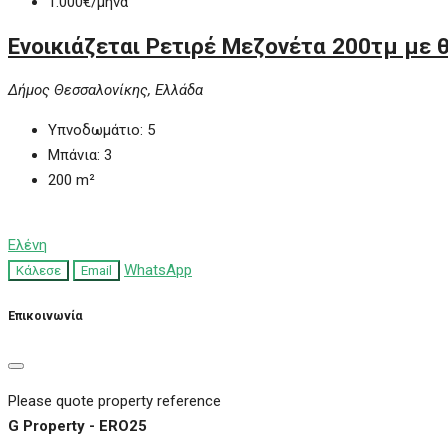
1.000€
/μήνα
Ενοικιάζεται Ρετιρέ Μεζονέτα 200τμ με
Δήμος Θεσσαλονίκης, Ελλάδα
Υπνοδωμάτιο:
5
Μπάνια:
3
200
m²
Ελένη
WhatsApp
Κάλεσε
Email
Επικοινωνία
Please quote property reference
G Property - ERO25