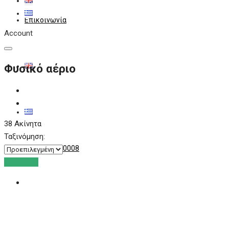
Επικοινωνία
Account
Φυσικό αέριο
38 Ακίνητα
Ταξινόμηση:
+30 6909280008
Ενοικίαση