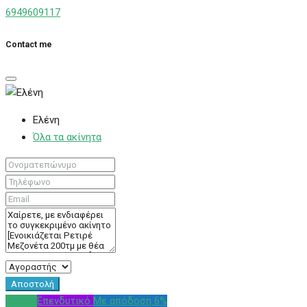
6949609117
Contact me
Ελένη
Όλα τα ακίνητα
Αποστολή
Αγορά
Επενδυτικό
Με απόδοση 6%