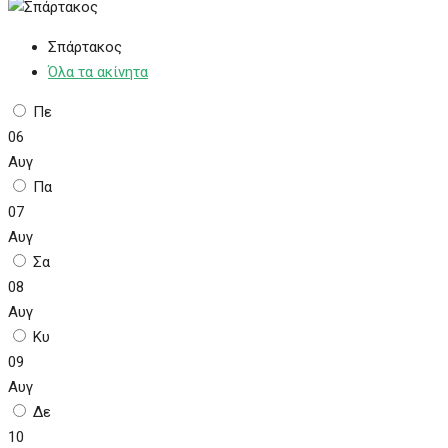
Σπάρτακος
Όλα τα ακίνητα
Πε
06
Αυγ
Πα
07
Αυγ
Σα
08
Αυγ
Κυ
09
Αυγ
Δε
10