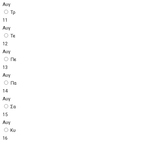
Αυγ
Τρ
11
Αυγ
Τε
12
Αυγ
Πε
13
Αυγ
Πα
14
Αυγ
Σα
15
Αυγ
Κυ
16