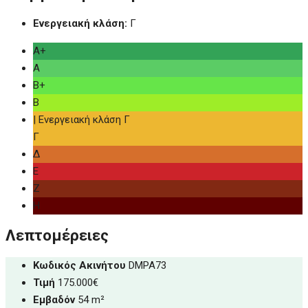
Ενεργειακή κλάση:
Γ
Α+
Α
Β+
Β
| Ενεργειακή κλάση Γ
Γ
Δ
Ε
Ζ
Η
Λεπτομέρειες
Κωδικός Ακινήτου
DMPA73
Τιμή
175.000€
Εμβαδόν
54 m²