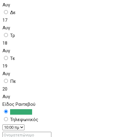
Αυγ
Δε
17
Αυγ
Τρ
18
Αυγ
Τε
19
Αυγ
Πε
20
Αυγ
Είδος Ραντεβού
Δια ζώσης
Τηλεφωνικός